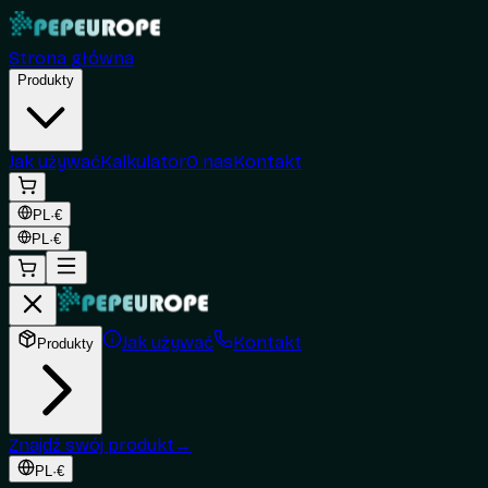
Strona główna
Produkty
Jak używać
Kalkulator
O nas
Kontakt
PL
·
€
PL
·
€
Jak używać
Kontakt
Produkty
Znajdź swój produkt
→
PL
·
€