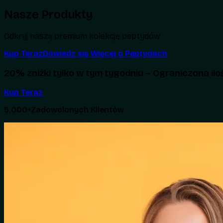
Nasze Produkty
Odkryj naszą premium kolekcję peptydów
Kup Teraz
Dowiedz się Więcej o Peptydach
20% zniżki tylko w tym tygodniu – Ograniczona ilo
Kup Teraz
5,000+
Zadowolonych Klientów