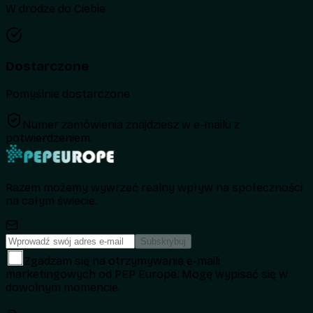
W drodze do Ciebie
Dostarczone
Pomyślnie dostarczone
Numer zamówienia znajdziesz w e-mailu z
potwierdzeniem.
Razem możemy wywrzeć realny wpływ na społeczności
na całym świecie.
Subskrybuj
Zgadzam się na otrzymywanie e-maili
marketingowych od PEP Europe. Mogę wypisać się w
dowolnym momencie.