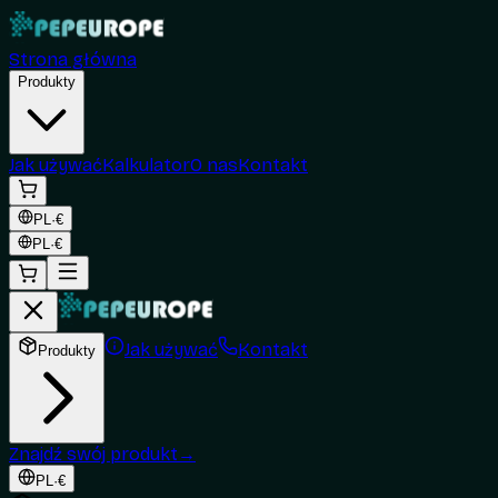
Strona główna
Produkty
Jak używać
Kalkulator
O nas
Kontakt
PL
·
€
PL
·
€
Jak używać
Kontakt
Produkty
Znajdź swój produkt
→
PL
·
€