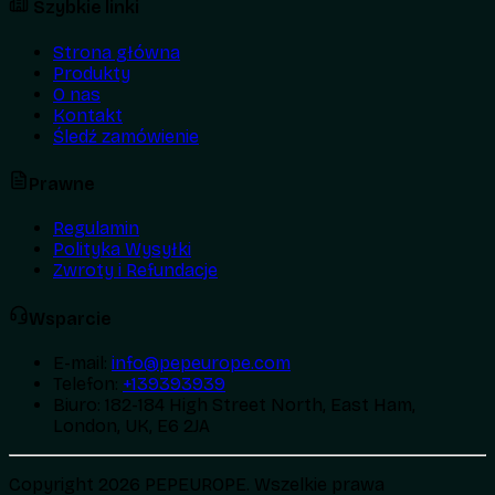
Szybkie linki
Strona główna
Produkty
O nas
Kontakt
Śledź zamówienie
Prawne
Regulamin
Polityka Wysyłki
Zwroty i Refundacje
Wsparcie
E-mail
:
info@pepeurope.com
Telefon
:
+139393939
Biuro
:
182-184 High Street North, East Ham,
London, UK, E6 2JA
Copyright 2026 PEPEUROPE. Wszelkie prawa