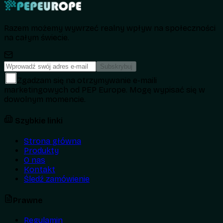
Razem możemy wywrzeć realny wpływ na społeczności
na całym świecie.
Subskrybuj
Zgadzam się na otrzymywanie e-maili
marketingowych od PEP Europe. Mogę wypisać się w
dowolnym momencie.
Szybkie linki
Strona główna
Produkty
O nas
Kontakt
Śledź zamówienie
Prawne
Regulamin