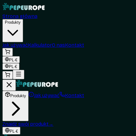
Strona główna
Produkty
Jak używać
Kalkulator
O nas
Kontakt
PL
·
€
PL
·
€
Jak używać
Kontakt
Produkty
Znajdź swój produkt
→
PL
·
€