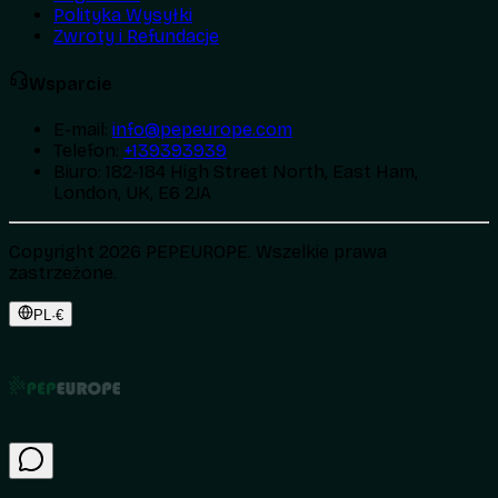
Polityka Wysyłki
Zwroty i Refundacje
Wsparcie
E-mail
:
info@pepeurope.com
Telefon
:
+139393939
Biuro
:
182-184 High Street North, East Ham,
London, UK, E6 2JA
Copyright 2026 PEPEUROPE. Wszelkie prawa
zastrzeżone.
PL
·
€