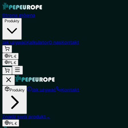
Strona główna
Produkty
Jak używać
Kalkulator
O nas
Kontakt
PL
·
€
PL
·
€
Jak używać
Kontakt
Produkty
Znajdź swój produkt
→
PL
·
€