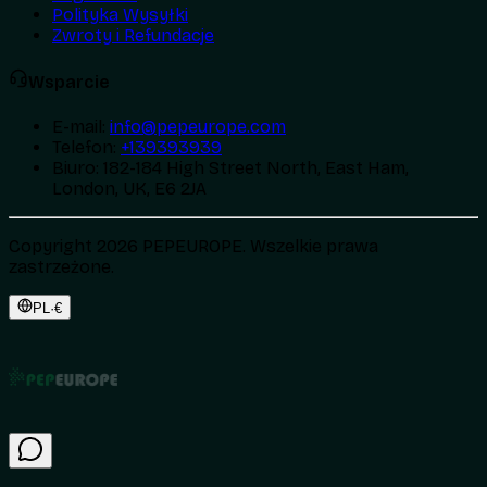
Polityka Wysyłki
Zwroty i Refundacje
Wsparcie
E-mail
:
info@pepeurope.com
Telefon
:
+139393939
Biuro
:
182-184 High Street North, East Ham,
London, UK, E6 2JA
Copyright 2026 PEPEUROPE. Wszelkie prawa
zastrzeżone.
PL
·
€