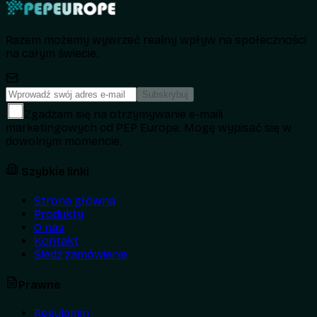
Razem możemy wywrzeć realny wpływ na społeczności
na całym świecie.
Subskrybuj
Zgadzam się na otrzymywanie e-maili
marketingowych od PEP Europe. Mogę wypisać się w
dowolnym momencie.
Szybkie linki
Strona główna
Produkty
O nas
Kontakt
Śledź zamówienie
Prawne
Regulamin