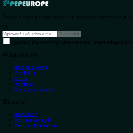
Razem możemy wywrzeć realny wpływ na społeczności na
Subskrybuj
Zgadzam się na otrzymywanie e-maili marketingowyc
Szybkie linki
Strona główna
Produkty
O nas
Kontakt
Śledź zamówienie
Prawne
Regulamin
Polityka Wysyłki
Zwroty i Refundacje