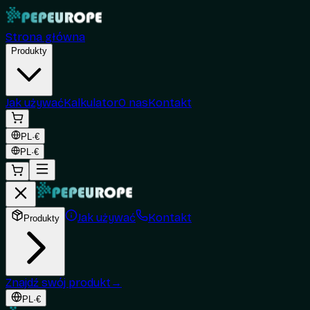
Strona główna
Produkty
Jak używać
Kalkulator
O nas
Kontakt
PL
·
€
PL
·
€
Jak używać
Kontakt
Produkty
Znajdź swój produkt
→
PL
·
€