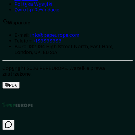
Polityka Wysyłki
Zwroty i Refundacje
Wsparcie
E-mail
:
info@pepeurope.com
Telefon
:
+139393939
Biuro
:
182-184 High Street North, East Ham,
London, UK, E6 2JA
Copyright 2026 PEPEUROPE. Wszelkie prawa
zastrzeżone.
PL
·
€