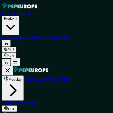
Strona główna
Produkty
Jak używać
Kalkulator
O nas
Kontakt
PL
·
€
PL
·
€
Jak używać
Kontakt
Produkty
Znajdź swój produkt
→
PL
·
€