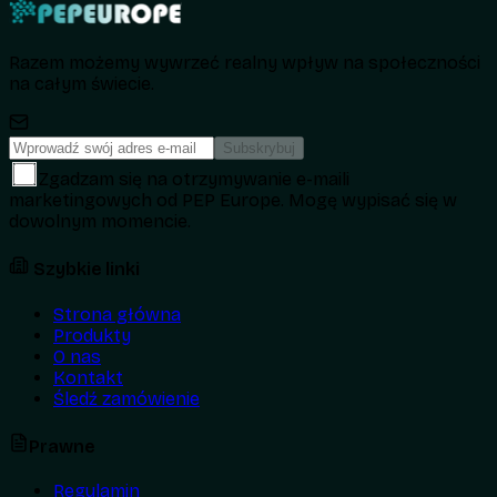
Razem możemy wywrzeć realny wpływ na społeczności
na całym świecie.
Subskrybuj
Zgadzam się na otrzymywanie e-maili
marketingowych od PEP Europe. Mogę wypisać się w
dowolnym momencie.
Szybkie linki
Strona główna
Produkty
O nas
Kontakt
Śledź zamówienie
Prawne
Regulamin