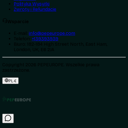
Polityka Wysyłki
Zwroty i Refundacje
Wsparcie
E-mail
:
info@pepeurope.com
Telefon
:
+139393939
Biuro
:
182-184 High Street North, East Ham,
London, UK, E6 2JA
Copyright 2026 PEPEUROPE. Wszelkie prawa
zastrzeżone.
PL
·
€