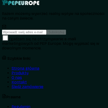
Razem możemy wywrzeć realny wpływ na społeczności
na całym świecie.
Subskrybuj
Zgadzam się na otrzymywanie e-maili
marketingowych od PEP Europe. Mogę wypisać się w
dowolnym momencie.
Szybkie linki
Strona główna
Produkty
O nas
Kontakt
Śledź zamówienie
Prawne
Regulamin