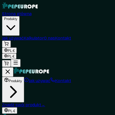
Strona główna
Produkty
Jak używać
Kalkulator
O nas
Kontakt
PL
·
€
PL
·
€
Jak używać
Kontakt
Produkty
Znajdź swój produkt
→
PL
·
€