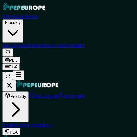
Strona główna
Produkty
Jak używać
Kalkulator
O nas
Kontakt
PL
·
€
PL
·
€
Jak używać
Kontakt
Produkty
Znajdź swój produkt
→
PL
·
€