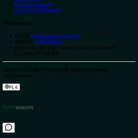
Polityka Wysyłki
Zwroty i Refundacje
Wsparcie
E-mail
:
info@pepeurope.com
Telefon
:
+139393939
Biuro
:
182-184 High Street North, East Ham,
London, UK, E6 2JA
Copyright 2026 PEPEUROPE. Wszelkie prawa
zastrzeżone.
PL
·
€