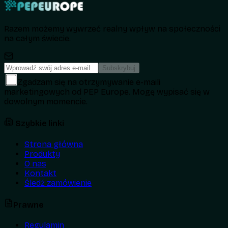
Razem możemy wywrzeć realny wpływ na społeczności
na całym świecie.
Subskrybuj
Zgadzam się na otrzymywanie e-maili
marketingowych od PEP Europe. Mogę wypisać się w
dowolnym momencie.
Szybkie linki
Strona główna
Produkty
O nas
Kontakt
Śledź zamówienie
Prawne
Regulamin