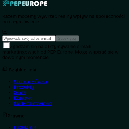
Razem możemy wywrzeć realny wpływ na społeczności
na całym świecie.
Subskrybuj
Zgadzam się na otrzymywanie e-maili
marketingowych od PEP Europe. Mogę wypisać się w
dowolnym momencie.
Szybkie linki
Strona główna
Produkty
O nas
Kontakt
Śledź zamówienie
Prawne
Regulamin