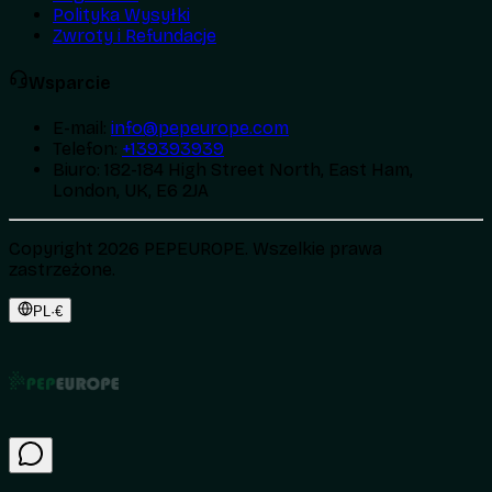
Polityka Wysyłki
Zwroty i Refundacje
Wsparcie
E-mail
:
info@pepeurope.com
Telefon
:
+139393939
Biuro
:
182-184 High Street North, East Ham,
London, UK, E6 2JA
Copyright 2026 PEPEUROPE. Wszelkie prawa
zastrzeżone.
PL
·
€