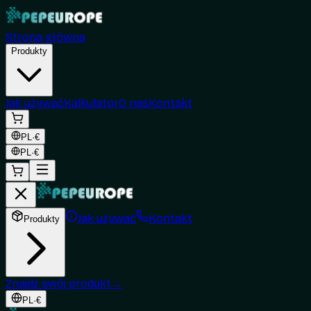
Strona główna
Produkty
Jak używać
Kalkulator
O nas
Kontakt
PL
·
€
PL
·
€
Jak używać
Kontakt
Produkty
Znajdź swój produkt
→
PL
·
€