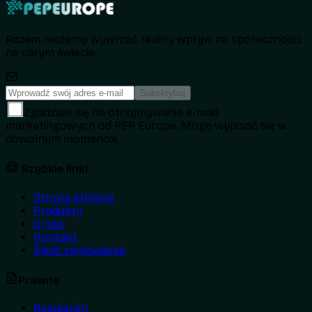
Razem możemy wywrzeć realny wpływ na społeczności
na całym świecie.
Subskrybuj
Zgadzam się na otrzymywanie e-maili
marketingowych od PEP Europe. Mogę wypisać się w
dowolnym momencie.
Szybkie linki
Strona główna
Produkty
O nas
Kontakt
Śledź zamówienie
Prawne
Regulamin