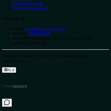
Polityka Wysyłki
Zwroty i Refundacje
Wsparcie
E-mail
:
info@pepeurope.com
Telefon
:
+139393939
Biuro
:
182-184 High Street North, East Ham,
London, UK, E6 2JA
Copyright 2026 PEPEUROPE. Wszelkie prawa
zastrzeżone.
PL
·
€