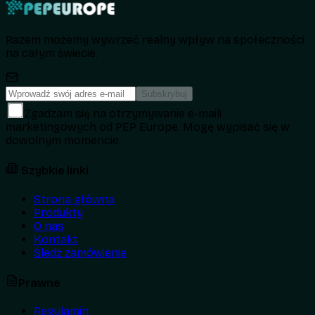
Razem możemy wywrzeć realny wpływ na społeczności
na całym świecie.
Subskrybuj
Zgadzam się na otrzymywanie e-maili
marketingowych od PEP Europe. Mogę wypisać się w
dowolnym momencie.
Szybkie linki
Strona główna
Produkty
O nas
Kontakt
Śledź zamówienie
Prawne
Regulamin