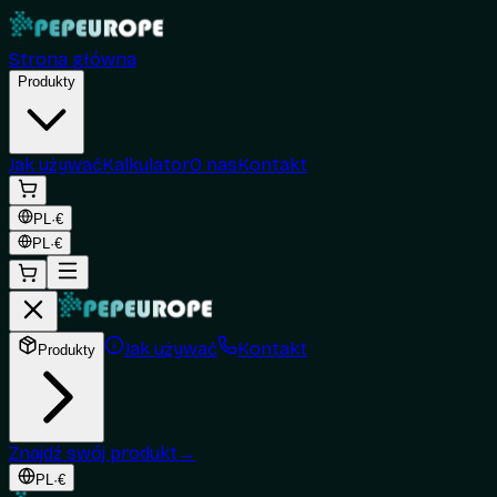
Strona główna
Produkty
Jak używać
Kalkulator
O nas
Kontakt
PL
·
€
PL
·
€
Jak używać
Kontakt
Produkty
Znajdź swój produkt
→
PL
·
€