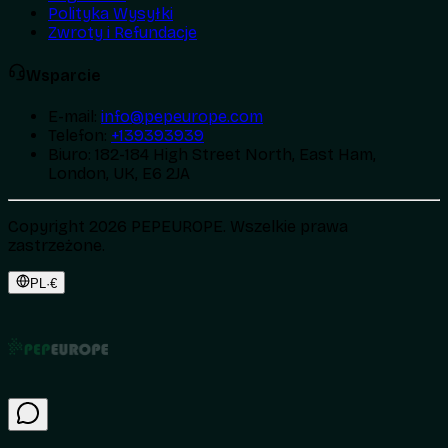
Polityka Wysyłki
Zwroty i Refundacje
Wsparcie
E-mail
:
info@pepeurope.com
Telefon
:
+139393939
Biuro
:
182-184 High Street North, East Ham,
London, UK, E6 2JA
Copyright 2026 PEPEUROPE. Wszelkie prawa
zastrzeżone.
PL
·
€