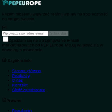
Razem możemy wywrzeć realny wpływ na społeczności
na całym świecie.
Subskrybuj
Zgadzam się na otrzymywanie e-maili
marketingowych od PEP Europe. Mogę wypisać się w
dowolnym momencie.
Szybkie linki
Strona główna
Produkty
O nas
Kontakt
Śledź zamówienie
Prawne
Regulamin