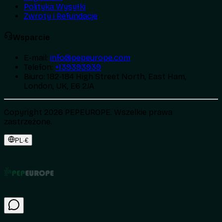
Polityka Wysyłki
Zwroty i Refundacje
Wsparcie
E-mail
:
info@pepeurope.com
Telefon
:
+139393939
Biuro
:
182-184 High Street North, East Ham,
London, UK, E6 2JA
Copyright 2026 PEPEUROPE. Wszelkie prawa
zastrzeżone.
PL
·
€