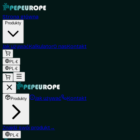
Strona główna
Produkty
Jak używać
Kalkulator
O nas
Kontakt
PL
·
€
PL
·
€
Jak używać
Kontakt
Produkty
Znajdź swój produkt
→
PL
·
€