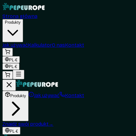
Strona główna
Produkty
Jak używać
Kalkulator
O nas
Kontakt
PL
·
€
PL
·
€
Jak używać
Kontakt
Produkty
Znajdź swój produkt
→
PL
·
€