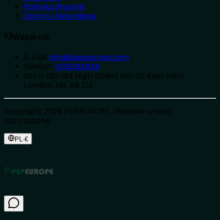
Polityka Wysyłki
Zwroty i Refundacje
Wsparcie
E-mail
:
info@pepeurope.com
Telefon
:
+139393939
Biuro
:
182-184 High Street North, East Ham,
London, UK, E6 2JA
Copyright 2026 PEPEUROPE. Wszelkie prawa
zastrzeżone.
PL
·
€