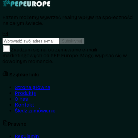
Razem możemy wywrzeć realny wpływ na społeczności
na całym świecie.
Subskrybuj
Zgadzam się na otrzymywanie e-maili
marketingowych od PEP Europe. Mogę wypisać się w
dowolnym momencie.
Szybkie linki
Strona główna
Produkty
O nas
Kontakt
Śledź zamówienie
Prawne
Regulamin