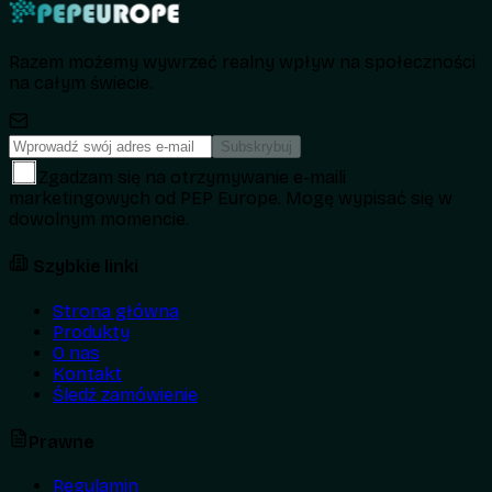
Razem możemy wywrzeć realny wpływ na społeczności
na całym świecie.
Subskrybuj
Zgadzam się na otrzymywanie e-maili
marketingowych od PEP Europe. Mogę wypisać się w
dowolnym momencie.
Szybkie linki
Strona główna
Produkty
O nas
Kontakt
Śledź zamówienie
Prawne
Regulamin