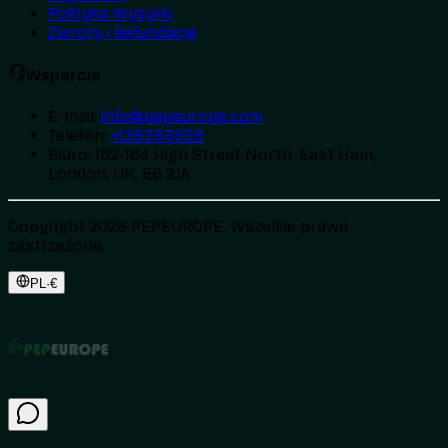
Polityka Wysyłki
Zwroty i Refundacje
Wsparcie
E-mail
:
info@pepeurope.com
Telefon
:
+139393939
Biuro
:
182-184 High Street North, East Ham,
London, UK, E6 2JA
Copyright 2026 PEPEUROPE. Wszelkie prawa
zastrzeżone.
PL
·
€