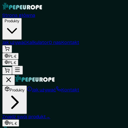
Strona główna
Produkty
Jak używać
Kalkulator
O nas
Kontakt
PL
·
€
PL
·
€
Jak używać
Kontakt
Produkty
Znajdź swój produkt
→
PL
·
€