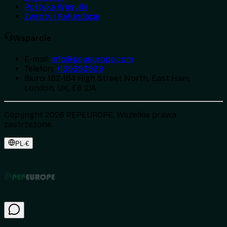
Polityka Wysyłki
Zwroty i Refundacje
Wsparcie
E-mail
:
info@pepeurope.com
Telefon
:
+139393939
Biuro
:
182-184 High Street North, East Ham,
London, UK, E6 2JA
Copyright 2026 PEPEUROPE. Wszelkie prawa
zastrzeżone.
PL
·
€