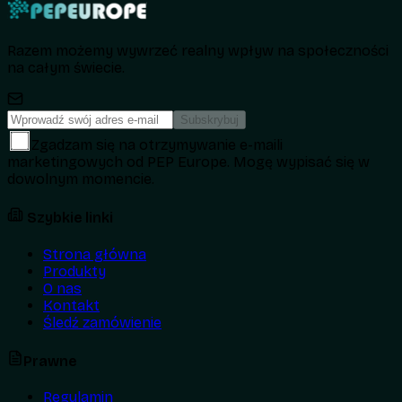
Razem możemy wywrzeć realny wpływ na społeczności
na całym świecie.
Subskrybuj
Zgadzam się na otrzymywanie e-maili
marketingowych od PEP Europe. Mogę wypisać się w
dowolnym momencie.
Szybkie linki
Strona główna
Produkty
O nas
Kontakt
Śledź zamówienie
Prawne
Regulamin