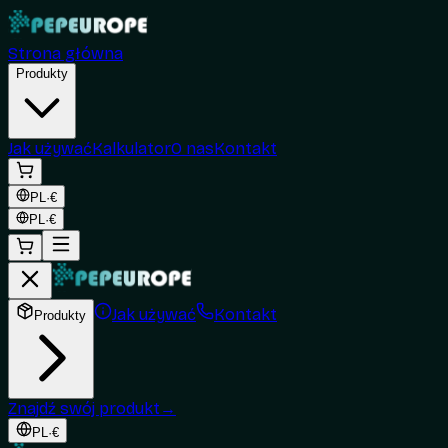
Strona główna
Produkty
Jak używać
Kalkulator
O nas
Kontakt
PL
·
€
PL
·
€
Jak używać
Kontakt
Produkty
Znajdź swój produkt
→
PL
·
€