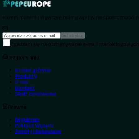
Razem możemy wywrzeć realny wpływ na społeczności na
Subskrybuj
Zgadzam się na otrzymywanie e-maili marketingowyc
Szybkie linki
Strona główna
Produkty
O nas
Kontakt
Śledź zamówienie
Prawne
Regulamin
Polityka Wysyłki
Zwroty i Refundacje