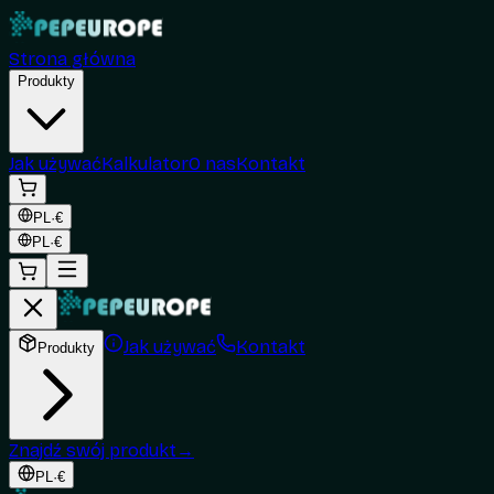
Strona główna
Produkty
Jak używać
Kalkulator
O nas
Kontakt
PL
·
€
PL
·
€
Jak używać
Kontakt
Produkty
Znajdź swój produkt
→
PL
·
€