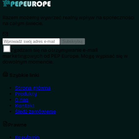
Razem możemy wywrzeć realny wpływ na społeczności
na całym świecie.
Subskrybuj
Zgadzam się na otrzymywanie e-maili
marketingowych od PEP Europe. Mogę wypisać się w
dowolnym momencie.
Szybkie linki
Strona główna
Produkty
O nas
Kontakt
Śledź zamówienie
Prawne
Regulamin