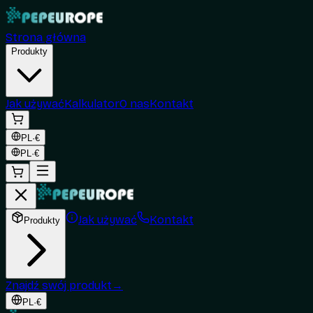
Strona główna
Produkty
Jak używać
Kalkulator
O nas
Kontakt
PL
·
€
PL
·
€
Jak używać
Kontakt
Produkty
Znajdź swój produkt
→
PL
·
€