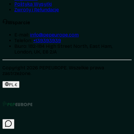
Polityka Wysyłki
Zwroty i Refundacje
Wsparcie
E-mail
:
info@pepeurope.com
Telefon
:
+139393939
Biuro
:
182-184 High Street North, East Ham,
London, UK, E6 2JA
Copyright 2026 PEPEUROPE. Wszelkie prawa
zastrzeżone.
PL
·
€