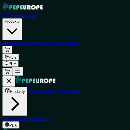
Strona główna
Produkty
Jak używać
Kalkulator
O nas
Kontakt
PL
·
€
PL
·
€
Jak używać
Kontakt
Produkty
Znajdź swój produkt
→
PL
·
€