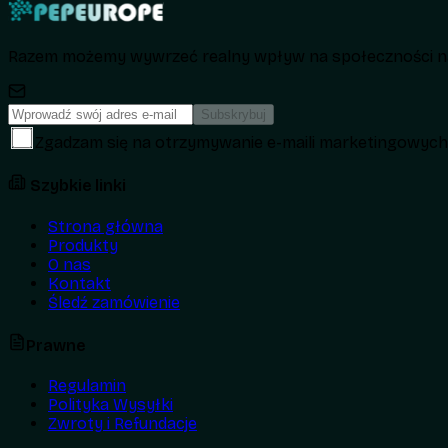
Razem możemy wywrzeć realny wpływ na społeczności na
Subskrybuj
Zgadzam się na otrzymywanie e-maili marketingowyc
Szybkie linki
Strona główna
Produkty
O nas
Kontakt
Śledź zamówienie
Prawne
Regulamin
Polityka Wysyłki
Zwroty i Refundacje