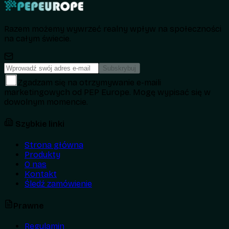
Razem możemy wywrzeć realny wpływ na społeczności
na całym świecie.
Subskrybuj
Zgadzam się na otrzymywanie e-maili
marketingowych od PEP Europe. Mogę wypisać się w
dowolnym momencie.
Szybkie linki
Strona główna
Produkty
O nas
Kontakt
Śledź zamówienie
Prawne
Regulamin