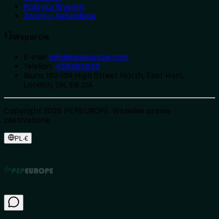
Polityka Wysyłki
Zwroty i Refundacje
Wsparcie
E-mail
:
info@pepeurope.com
Telefon
:
+139393939
Biuro
:
182-184 High Street North, East Ham,
London, UK, E6 2JA
Copyright 2026 PEPEUROPE. Wszelkie prawa
zastrzeżone.
PL
·
€