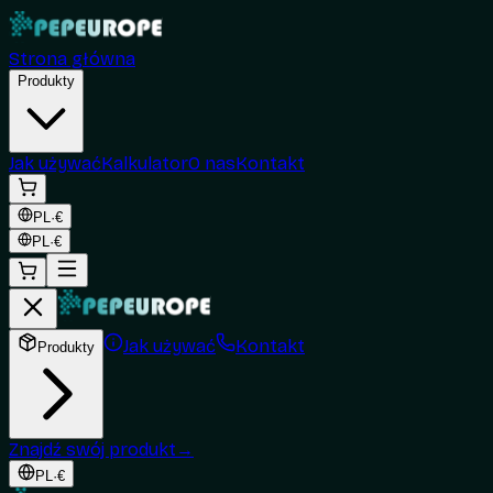
Strona główna
Produkty
Jak używać
Kalkulator
O nas
Kontakt
PL
·
€
PL
·
€
Jak używać
Kontakt
Produkty
Znajdź swój produkt
→
PL
·
€