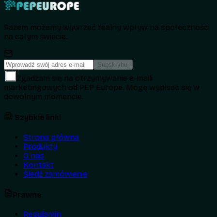
Razem możemy wywrzeć realny wpływ na społeczności
na całym świecie.
Subskrybuj
Zgadzam się na otrzymywanie e-maili
marketingowych od PEP Europe. Mogę wypisać się w
dowolnym momencie.
Szybkie linki
Strona główna
Produkty
O nas
Kontakt
Śledź zamówienie
Prawne
Regulamin