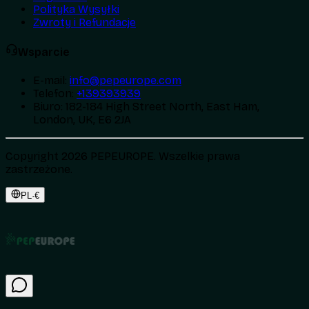
Polityka Wysyłki
Zwroty i Refundacje
Wsparcie
E-mail
:
info@pepeurope.com
Telefon
:
+139393939
Biuro
:
182-184 High Street North, East Ham,
London, UK, E6 2JA
Copyright 2026 PEPEUROPE. Wszelkie prawa
zastrzeżone.
PL
·
€