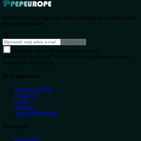
Razem możemy wywrzeć realny wpływ na społeczności
na całym świecie.
Subskrybuj
Zgadzam się na otrzymywanie e-maili
marketingowych od PEP Europe. Mogę wypisać się w
dowolnym momencie.
Szybkie linki
Strona główna
Produkty
O nas
Kontakt
Śledź zamówienie
Prawne
Regulamin