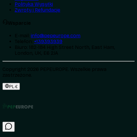
Polityka Wysyłki
Zwroty i Refundacje
Wsparcie
E-mail
:
info@pepeurope.com
Telefon
:
+139393939
Biuro
:
182-184 High Street North, East Ham,
London, UK, E6 2JA
Copyright 2026 PEPEUROPE. Wszelkie prawa
zastrzeżone.
PL
·
€