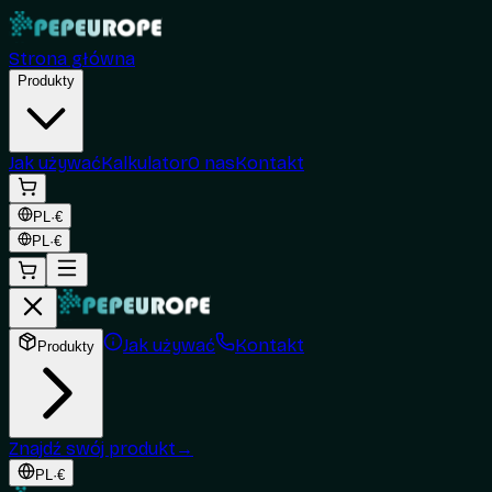
Strona główna
Produkty
Jak używać
Kalkulator
O nas
Kontakt
PL
·
€
PL
·
€
Jak używać
Kontakt
Produkty
Znajdź swój produkt
→
PL
·
€