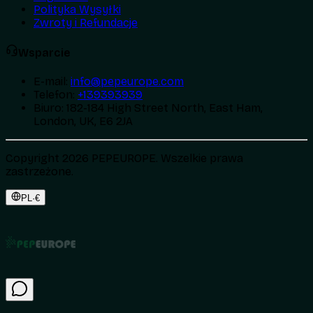
Polityka Wysyłki
Zwroty i Refundacje
Wsparcie
E-mail
:
info@pepeurope.com
Telefon
:
+139393939
Biuro
:
182-184 High Street North, East Ham,
London, UK, E6 2JA
Copyright 2026 PEPEUROPE. Wszelkie prawa
zastrzeżone.
PL
·
€