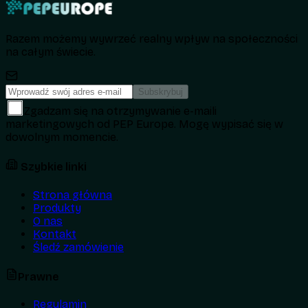
Razem możemy wywrzeć realny wpływ na społeczności
na całym świecie.
Subskrybuj
Zgadzam się na otrzymywanie e-maili
marketingowych od PEP Europe. Mogę wypisać się w
dowolnym momencie.
Szybkie linki
Strona główna
Produkty
O nas
Kontakt
Śledź zamówienie
Prawne
Regulamin