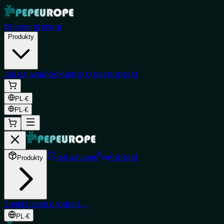
Strona główna
Produkty
Jak używać
Kalkulator
O nas
Kontakt
PL
·
€
PL
·
€
Jak używać
Kontakt
Produkty
Znajdź swój produkt
→
PL
·
€