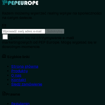
Razem możemy wywrzeć realny wpływ na społeczności
na całym świecie.
Subskrybuj
Zgadzam się na otrzymywanie e-maili
marketingowych od PEP Europe. Mogę wypisać się w
dowolnym momencie.
Szybkie linki
Strona główna
Produkty
O nas
Kontakt
Śledź zamówienie
Prawne
Regulamin