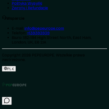
Polityka Wysyłki
Zwroty i Refundacje
Wsparcie
E-mail
:
info@pepeurope.com
Telefon
:
+139393939
Biuro
:
182-184 High Street North, East Ham,
London, UK, E6 2JA
Copyright 2026 PEPEUROPE. Wszelkie prawa
zastrzeżone.
PL
·
€