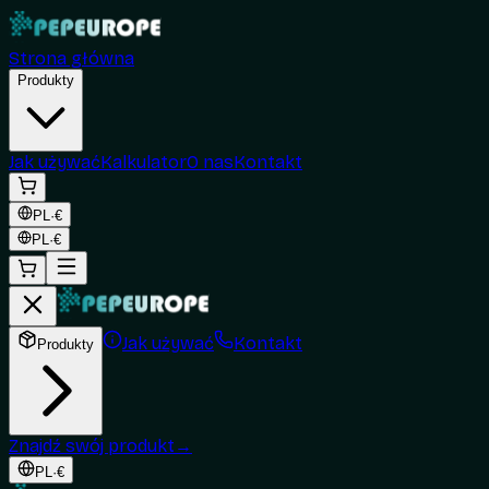
Strona główna
Produkty
Jak używać
Kalkulator
O nas
Kontakt
PL
·
€
PL
·
€
Jak używać
Kontakt
Produkty
Znajdź swój produkt
→
PL
·
€