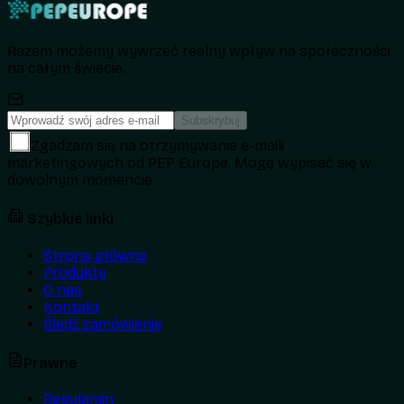
Razem możemy wywrzeć realny wpływ na społeczności
na całym świecie.
Subskrybuj
Zgadzam się na otrzymywanie e-maili
marketingowych od PEP Europe. Mogę wypisać się w
dowolnym momencie.
Szybkie linki
Strona główna
Produkty
O nas
Kontakt
Śledź zamówienie
Prawne
Regulamin