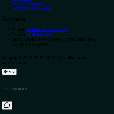
Polityka Wysyłki
Zwroty i Refundacje
Wsparcie
E-mail
:
info@pepeurope.com
Telefon
:
+139393939
Biuro
:
182-184 High Street North, East Ham,
London, UK, E6 2JA
Copyright 2026 PEPEUROPE. Wszelkie prawa
zastrzeżone.
PL
·
€