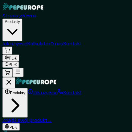
Strona główna
Produkty
Jak używać
Kalkulator
O nas
Kontakt
PL
·
€
PL
·
€
Jak używać
Kontakt
Produkty
Znajdź swój produkt
→
PL
·
€