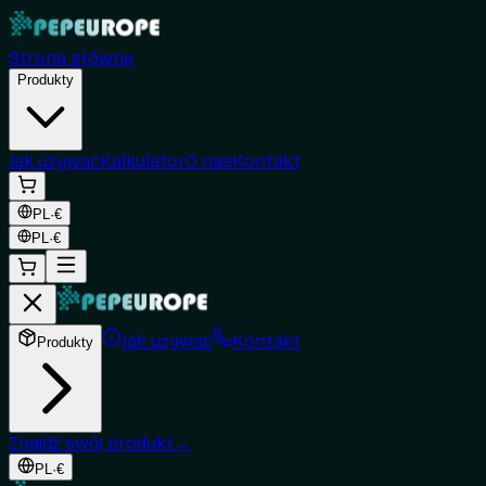
Strona główna
Produkty
Jak używać
Kalkulator
O nas
Kontakt
PL
·
€
PL
·
€
Jak używać
Kontakt
Produkty
Znajdź swój produkt
→
PL
·
€