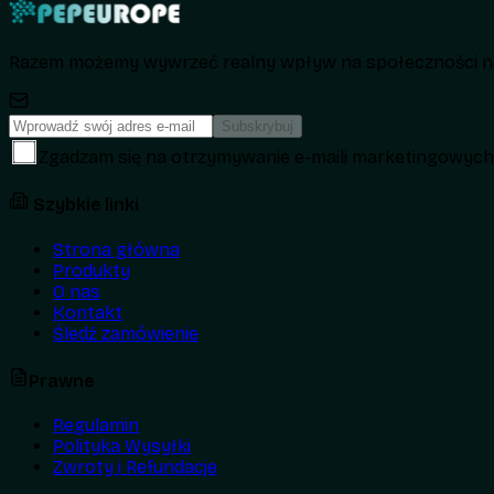
Razem możemy wywrzeć realny wpływ na społeczności na
Subskrybuj
Zgadzam się na otrzymywanie e-maili marketingowyc
Szybkie linki
Strona główna
Produkty
O nas
Kontakt
Śledź zamówienie
Prawne
Regulamin
Polityka Wysyłki
Zwroty i Refundacje