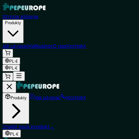
Strona główna
Produkty
Jak używać
Kalkulator
O nas
Kontakt
PL
·
€
PL
·
€
Jak używać
Kontakt
Produkty
Znajdź swój produkt
→
PL
·
€