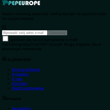
Razem możemy wywrzeć realny wpływ na społeczności
na całym świecie.
Subskrybuj
Zgadzam się na otrzymywanie e-maili
marketingowych od PEP Europe. Mogę wypisać się w
dowolnym momencie.
Szybkie linki
Strona główna
Produkty
O nas
Kontakt
Śledź zamówienie
Prawne
Regulamin