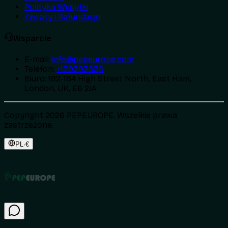
Polityka Wysyłki
Zwroty i Refundacje
Wsparcie
E-mail
:
info@pepeurope.com
Telefon
:
+139393939
Biuro
:
182-184 High Street North, East Ham,
London, UK, E6 2JA
Copyright 2026 PEPEUROPE. Wszelkie prawa
zastrzeżone.
PL
·
€