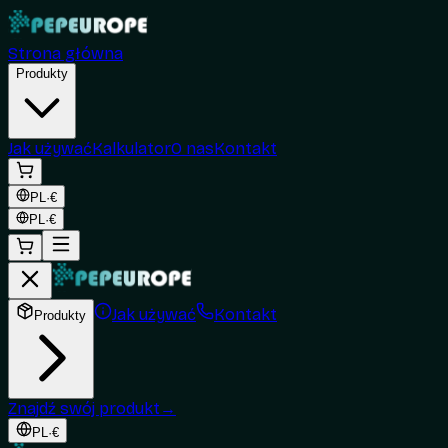
Strona główna
Produkty
Jak używać
Kalkulator
O nas
Kontakt
PL
·
€
PL
·
€
Jak używać
Kontakt
Produkty
Znajdź swój produkt
→
PL
·
€