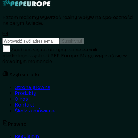
Razem możemy wywrzeć realny wpływ na społeczności
na całym świecie.
Subskrybuj
Zgadzam się na otrzymywanie e-maili
marketingowych od PEP Europe. Mogę wypisać się w
dowolnym momencie.
Szybkie linki
Strona główna
Produkty
O nas
Kontakt
Śledź zamówienie
Prawne
Regulamin