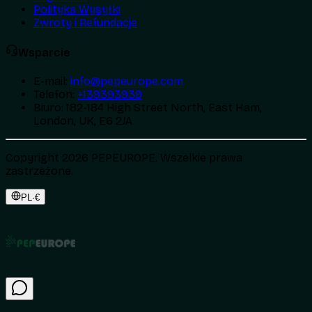
Polityka Wysyłki
Zwroty i Refundacje
Wsparcie
E-mail
:
info@pepeurope.com
Telefon
:
+139393939
Biuro
:
182-184 High Street North, East Ham,
London, UK, E6 2JA
Copyright 2026 PEPEUROPE. Wszelkie prawa
zastrzeżone.
PL
·
€