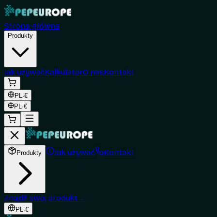
Strona główna
Produkty
Jak używać
Kalkulator
O nas
Kontakt
PL
·
€
PL
·
€
Jak używać
Kontakt
Produkty
Znajdź swój produkt
→
PL
·
€