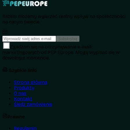
Razem możemy wywrzeć realny wpływ na społeczności
na całym świecie.
Subskrybuj
Zgadzam się na otrzymywanie e-maili
marketingowych od PEP Europe. Mogę wypisać się w
dowolnym momencie.
Szybkie linki
Strona główna
Produkty
O nas
Kontakt
Śledź zamówienie
Prawne
Regulamin