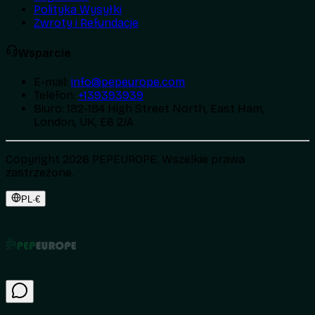
Polityka Wysyłki
Zwroty i Refundacje
Wsparcie
E-mail
:
info@pepeurope.com
Telefon
:
+139393939
Biuro
:
182-184 High Street North, East Ham,
London, UK, E6 2JA
Copyright 2026 PEPEUROPE. Wszelkie prawa
zastrzeżone.
PL
·
€