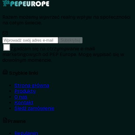
Razem możemy wywrzeć realny wpływ na społeczności
na całym świecie.
Subskrybuj
Zgadzam się na otrzymywanie e-maili
marketingowych od PEP Europe. Mogę wypisać się w
dowolnym momencie.
Szybkie linki
Strona główna
Produkty
O nas
Kontakt
Śledź zamówienie
Prawne
Regulamin