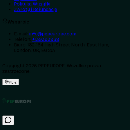
Polityka Wysyłki
Zwroty i Refundacje
Wsparcie
E-mail
:
info@pepeurope.com
Telefon
:
+139393939
Biuro
:
182-184 High Street North, East Ham,
London, UK, E6 2JA
Copyright 2026 PEPEUROPE. Wszelkie prawa
zastrzeżone.
PL
·
€