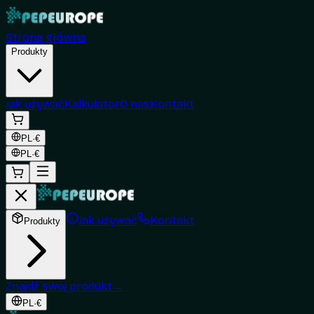
Strona główna
Produkty
Jak używać
Kalkulator
O nas
Kontakt
PL
·
€
PL
·
€
Jak używać
Kontakt
Produkty
Znajdź swój produkt
→
PL
·
€