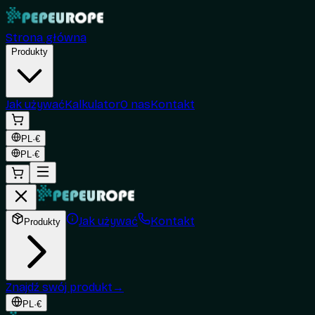
Strona główna
Produkty
Jak używać
Kalkulator
O nas
Kontakt
PL
·
€
PL
·
€
Jak używać
Kontakt
Produkty
Znajdź swój produkt
→
PL
·
€