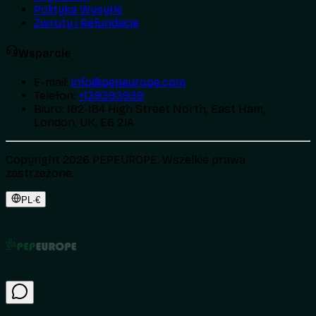
Polityka Wysyłki
Zwroty i Refundacje
Wsparcie
E-mail
:
info@pepeurope.com
Telefon
:
+139393939
Biuro
:
182-184 High Street North, East Ham,
London, UK, E6 2JA
Copyright 2026 PEPEUROPE. Wszelkie prawa
zastrzeżone.
PL
·
€