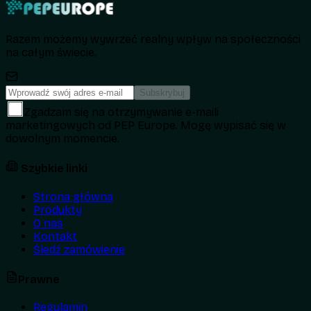
Razem możemy wywrzeć realny wpływ na społeczności
na całym świecie.
Subskrybuj
Zgadzam się na otrzymywanie e-maili
marketingowych od PEP Europe. Mogę wypisać się w
dowolnym momencie.
Szybkie linki
Strona główna
Produkty
O nas
Kontakt
Śledź zamówienie
Prawne
Regulamin