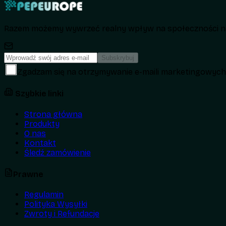
Razem możemy wywrzeć realny wpływ na społeczności na
Subskrybuj
Zgadzam się na otrzymywanie e-maili marketingowyc
Szybkie linki
Strona główna
Produkty
O nas
Kontakt
Śledź zamówienie
Prawne
Regulamin
Polityka Wysyłki
Zwroty i Refundacje