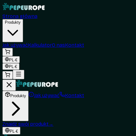
Strona główna
Produkty
Jak używać
Kalkulator
O nas
Kontakt
PL
·
€
PL
·
€
Jak używać
Kontakt
Produkty
Znajdź swój produkt
→
PL
·
€