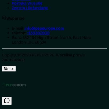
Polityka Wysyłki
Zwroty i Refundacje
Wsparcie
E-mail
:
info@pepeurope.com
Telefon
:
+139393939
Biuro
:
182-184 High Street North, East Ham,
London, UK, E6 2JA
Copyright 2026 PEPEUROPE. Wszelkie prawa
zastrzeżone.
PL
·
€