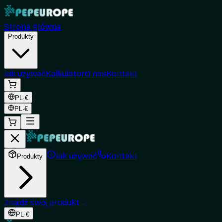
Strona główna
Produkty
Jak używać
Kalkulator
O nas
Kontakt
PL
·
€
PL
·
€
Jak używać
Kontakt
Produkty
Znajdź swój produkt
→
PL
·
€