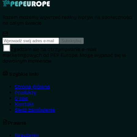
Razem możemy wywrzeć realny wpływ na społeczności
na całym świecie.
Subskrybuj
Zgadzam się na otrzymywanie e-maili
marketingowych od PEP Europe. Mogę wypisać się w
dowolnym momencie.
Szybkie linki
Strona główna
Produkty
O nas
Kontakt
Śledź zamówienie
Prawne
Regulamin