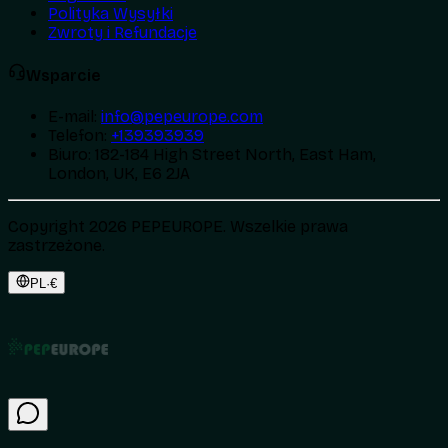
Polityka Wysyłki
Zwroty i Refundacje
Wsparcie
E-mail
:
info@pepeurope.com
Telefon
:
+139393939
Biuro
:
182-184 High Street North, East Ham,
London, UK, E6 2JA
Copyright 2026 PEPEUROPE. Wszelkie prawa
zastrzeżone.
PL
·
€