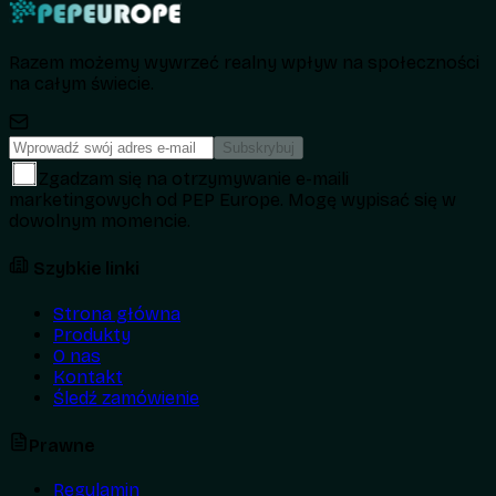
Razem możemy wywrzeć realny wpływ na społeczności
na całym świecie.
Subskrybuj
Zgadzam się na otrzymywanie e-maili
marketingowych od PEP Europe. Mogę wypisać się w
dowolnym momencie.
Szybkie linki
Strona główna
Produkty
O nas
Kontakt
Śledź zamówienie
Prawne
Regulamin