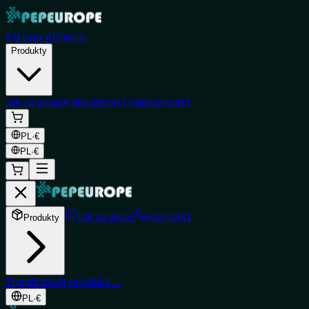
Strona główna
Produkty
Jak używać
Kalkulator
O nas
Kontakt
PL
·
€
PL
·
€
Jak używać
Kontakt
Produkty
Znajdź swój produkt
→
PL
·
€