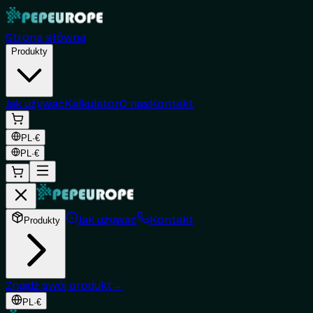
Strona główna
Produkty
Jak używać
Kalkulator
O nas
Kontakt
PL
·
€
PL
·
€
Jak używać
Kontakt
Produkty
Znajdź swój produkt
→
PL
·
€