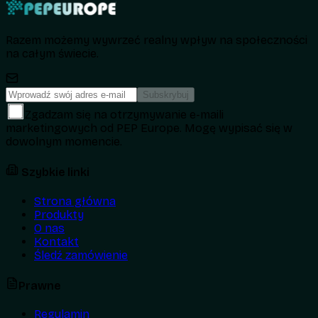
Razem możemy wywrzeć realny wpływ na społeczności
na całym świecie.
Subskrybuj
Zgadzam się na otrzymywanie e-maili
marketingowych od PEP Europe. Mogę wypisać się w
dowolnym momencie.
Szybkie linki
Strona główna
Produkty
O nas
Kontakt
Śledź zamówienie
Prawne
Regulamin