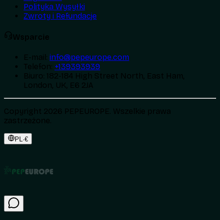
Polityka Wysyłki
Zwroty i Refundacje
Wsparcie
E-mail
:
info@pepeurope.com
Telefon
:
+139393939
Biuro
:
182-184 High Street North, East Ham,
London, UK, E6 2JA
Copyright 2026 PEPEUROPE. Wszelkie prawa
zastrzeżone.
PL
·
€