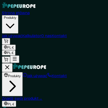
Strona główna
Produkty
Jak używać
Kalkulator
O nas
Kontakt
PL
·
€
PL
·
€
Jak używać
Kontakt
Produkty
Znajdź swój produkt
→
PL
·
€