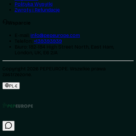
Polityka Wysyłki
Zwroty i Refundacje
Wsparcie
E-mail
:
info@pepeurope.com
Telefon
:
+139393939
Biuro
:
182-184 High Street North, East Ham,
London, UK, E6 2JA
Copyright 2026 PEPEUROPE. Wszelkie prawa
zastrzeżone.
PL
·
€