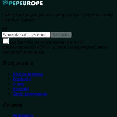
Razem możemy wywrzeć realny wpływ na społeczności
na całym świecie.
Subskrybuj
Zgadzam się na otrzymywanie e-maili
marketingowych od PEP Europe. Mogę wypisać się w
dowolnym momencie.
Szybkie linki
Strona główna
Produkty
O nas
Kontakt
Śledź zamówienie
Prawne
Regulamin