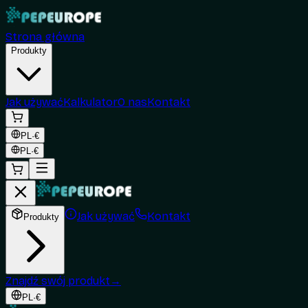
Strona główna
Produkty
Jak używać
Kalkulator
O nas
Kontakt
PL
·
€
PL
·
€
Jak używać
Kontakt
Produkty
Znajdź swój produkt
→
PL
·
€