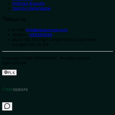
Polityka Wysyłki
Zwroty i Refundacje
Wsparcie
E-mail
:
info@pepeurope.com
Telefon
:
+139393939
Biuro
:
182-184 High Street North, East Ham,
London, UK, E6 2JA
Copyright 2026 PEPEUROPE. Wszelkie prawa
zastrzeżone.
PL
·
€