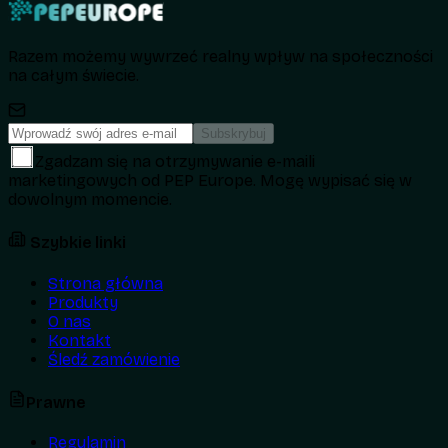
Razem możemy wywrzeć realny wpływ na społeczności
na całym świecie.
Subskrybuj
Zgadzam się na otrzymywanie e-maili
marketingowych od PEP Europe. Mogę wypisać się w
dowolnym momencie.
Szybkie linki
Strona główna
Produkty
O nas
Kontakt
Śledź zamówienie
Prawne
Regulamin