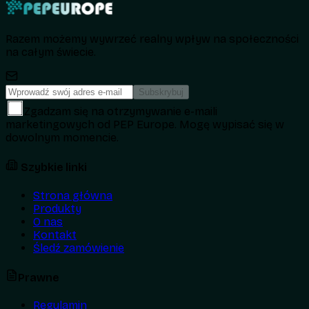
Razem możemy wywrzeć realny wpływ na społeczności
na całym świecie.
Subskrybuj
Zgadzam się na otrzymywanie e-maili
marketingowych od PEP Europe. Mogę wypisać się w
dowolnym momencie.
Szybkie linki
Strona główna
Produkty
O nas
Kontakt
Śledź zamówienie
Prawne
Regulamin