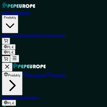
Strona główna
Produkty
Jak używać
Kalkulator
O nas
Kontakt
PL
·
€
PL
·
€
Jak używać
Kontakt
Produkty
Znajdź swój produkt
→
PL
·
€