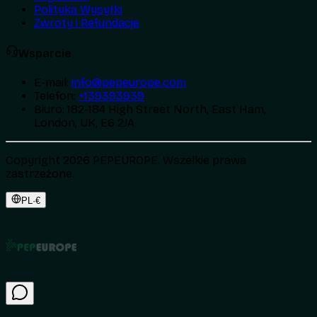
Polityka Wysyłki
Zwroty i Refundacje
Wsparcie
E-mail
:
info@pepeurope.com
Telefon
:
+139393939
Biuro
:
182-184 High Street North, East Ham,
London, UK, E6 2JA
Copyright 2026 PEPEUROPE. Wszelkie prawa
zastrzeżone.
PL
·
€