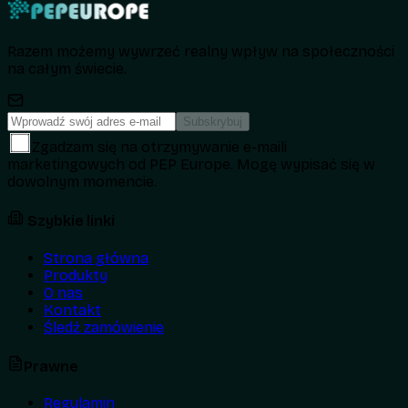
Razem możemy wywrzeć realny wpływ na społeczności
na całym świecie.
Subskrybuj
Zgadzam się na otrzymywanie e-maili
marketingowych od PEP Europe. Mogę wypisać się w
dowolnym momencie.
Szybkie linki
Strona główna
Produkty
O nas
Kontakt
Śledź zamówienie
Prawne
Regulamin