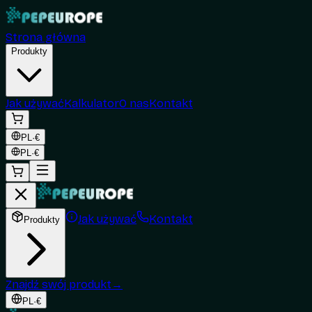
Strona główna
Produkty
Jak używać
Kalkulator
O nas
Kontakt
PL
·
€
PL
·
€
Jak używać
Kontakt
Produkty
Znajdź swój produkt
→
PL
·
€