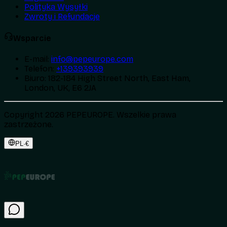
Polityka Wysyłki
Zwroty i Refundacje
Wsparcie
E-mail
:
info@pepeurope.com
Telefon
:
+139393939
Biuro
:
182-184 High Street North, East Ham,
London, UK, E6 2JA
Copyright 2026 PEPEUROPE. Wszelkie prawa
zastrzeżone.
PL
·
€