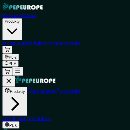
Strona główna
Produkty
Jak używać
Kalkulator
O nas
Kontakt
PL
·
€
PL
·
€
Jak używać
Kontakt
Produkty
Znajdź swój produkt
→
PL
·
€