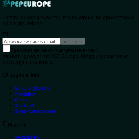
Razem możemy wywrzeć realny wpływ na społeczności
na całym świecie.
Subskrybuj
Zgadzam się na otrzymywanie e-maili
marketingowych od PEP Europe. Mogę wypisać się w
dowolnym momencie.
Szybkie linki
Strona główna
Produkty
O nas
Kontakt
Śledź zamówienie
Prawne
Regulamin