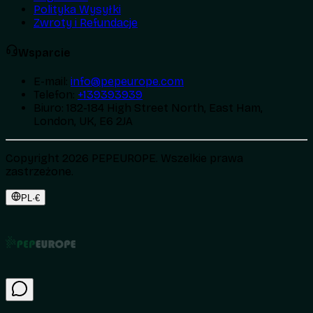
Polityka Wysyłki
Zwroty i Refundacje
Wsparcie
E-mail
:
info@pepeurope.com
Telefon
:
+139393939
Biuro
:
182-184 High Street North, East Ham,
London, UK, E6 2JA
Copyright 2026 PEPEUROPE. Wszelkie prawa
zastrzeżone.
PL
·
€