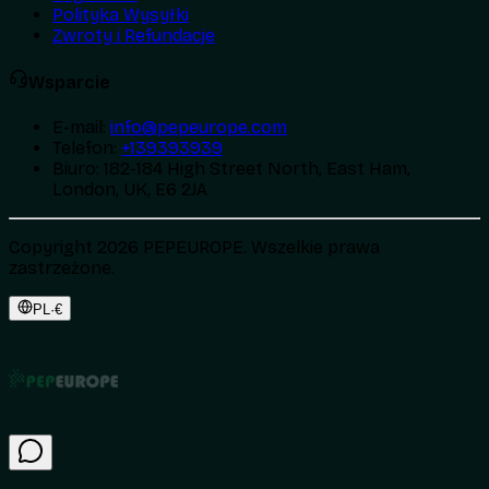
Polityka Wysyłki
Zwroty i Refundacje
Wsparcie
E-mail
:
info@pepeurope.com
Telefon
:
+139393939
Biuro
:
182-184 High Street North, East Ham,
London, UK, E6 2JA
Copyright 2026 PEPEUROPE. Wszelkie prawa
zastrzeżone.
PL
·
€