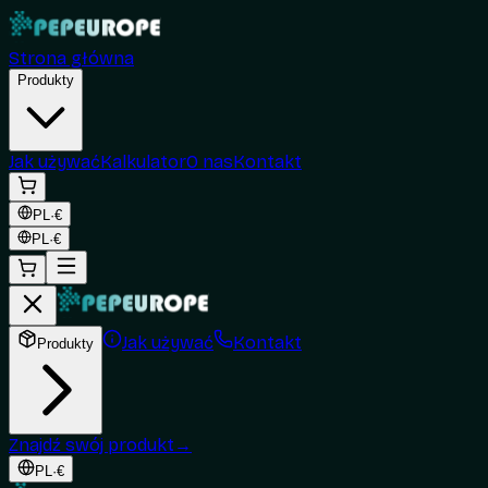
Strona główna
Produkty
Jak używać
Kalkulator
O nas
Kontakt
PL
·
€
PL
·
€
Jak używać
Kontakt
Produkty
Znajdź swój produkt
→
PL
·
€