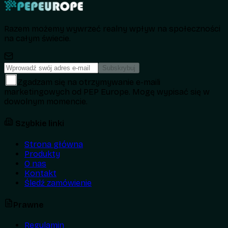
Razem możemy wywrzeć realny wpływ na społeczności
na całym świecie.
Subskrybuj
Zgadzam się na otrzymywanie e-maili
marketingowych od PEP Europe. Mogę wypisać się w
dowolnym momencie.
Szybkie linki
Strona główna
Produkty
O nas
Kontakt
Śledź zamówienie
Prawne
Regulamin