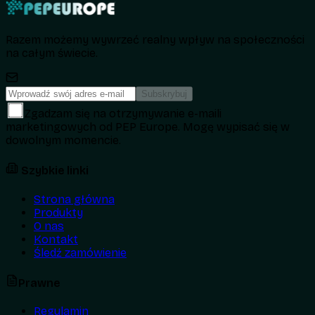
Razem możemy wywrzeć realny wpływ na społeczności
na całym świecie.
Subskrybuj
Zgadzam się na otrzymywanie e-maili
marketingowych od PEP Europe. Mogę wypisać się w
dowolnym momencie.
Szybkie linki
Strona główna
Produkty
O nas
Kontakt
Śledź zamówienie
Prawne
Regulamin