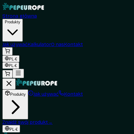
Strona główna
Produkty
Jak używać
Kalkulator
O nas
Kontakt
PL
·
€
PL
·
€
Jak używać
Kontakt
Produkty
Znajdź swój produkt
→
PL
·
€