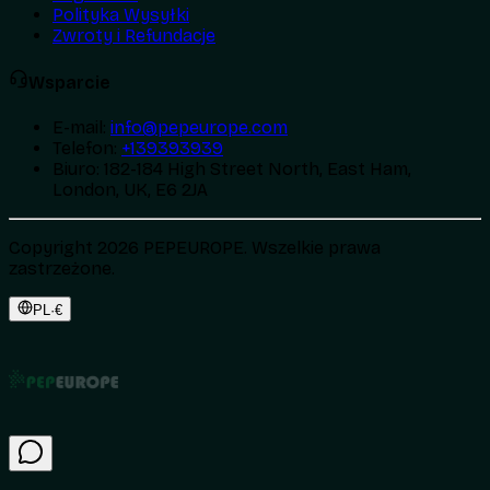
Polityka Wysyłki
Zwroty i Refundacje
Wsparcie
E-mail
:
info@pepeurope.com
Telefon
:
+139393939
Biuro
:
182-184 High Street North, East Ham,
London, UK, E6 2JA
Copyright 2026 PEPEUROPE. Wszelkie prawa
zastrzeżone.
PL
·
€