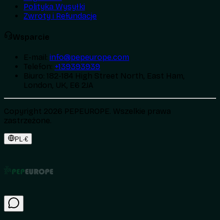
Polityka Wysyłki
Zwroty i Refundacje
Wsparcie
E-mail
:
info@pepeurope.com
Telefon
:
+139393939
Biuro
:
182-184 High Street North, East Ham,
London, UK, E6 2JA
Copyright 2026 PEPEUROPE. Wszelkie prawa
zastrzeżone.
PL
·
€