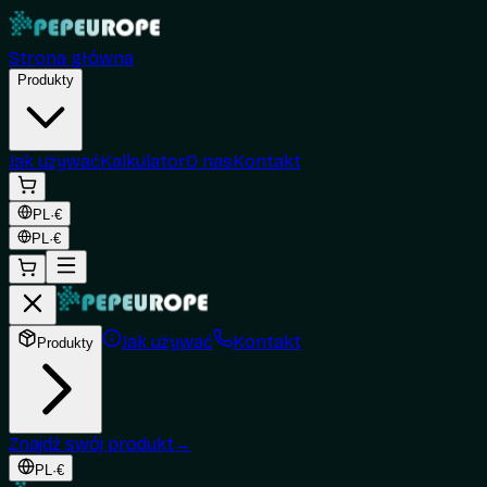
Strona główna
Produkty
Jak używać
Kalkulator
O nas
Kontakt
PL
·
€
PL
·
€
Jak używać
Kontakt
Produkty
Znajdź swój produkt
→
PL
·
€