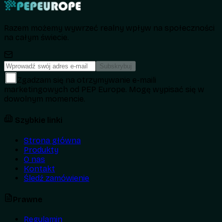
Razem możemy wywrzeć realny wpływ na społeczności
na całym świecie.
Subskrybuj
Zgadzam się na otrzymywanie e-maili
marketingowych od PEP Europe. Mogę wypisać się w
dowolnym momencie.
Szybkie linki
Strona główna
Produkty
O nas
Kontakt
Śledź zamówienie
Prawne
Regulamin