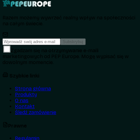
Razem możemy wywrzeć realny wpływ na społeczności
na całym świecie.
Subskrybuj
Zgadzam się na otrzymywanie e-maili
marketingowych od PEP Europe. Mogę wypisać się w
dowolnym momencie.
Szybkie linki
Strona główna
Produkty
O nas
Kontakt
Śledź zamówienie
Prawne
Regulamin