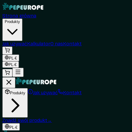
Strona główna
Produkty
Jak używać
Kalkulator
O nas
Kontakt
PL
·
€
PL
·
€
Jak używać
Kontakt
Produkty
Znajdź swój produkt
→
PL
·
€