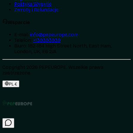
Polityka Wysyłki
Zwroty i Refundacje
Wsparcie
E-mail
:
info@pepeurope.com
Telefon
:
+139393939
Biuro
:
182-184 High Street North, East Ham,
London, UK, E6 2JA
Copyright 2026 PEPEUROPE. Wszelkie prawa
zastrzeżone.
PL
·
€