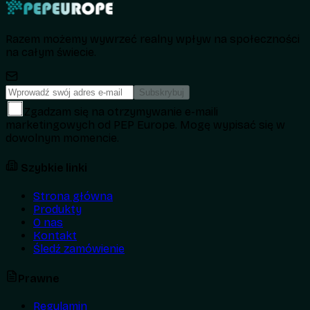
Razem możemy wywrzeć realny wpływ na społeczności
na całym świecie.
Subskrybuj
Zgadzam się na otrzymywanie e-maili
marketingowych od PEP Europe. Mogę wypisać się w
dowolnym momencie.
Szybkie linki
Strona główna
Produkty
O nas
Kontakt
Śledź zamówienie
Prawne
Regulamin