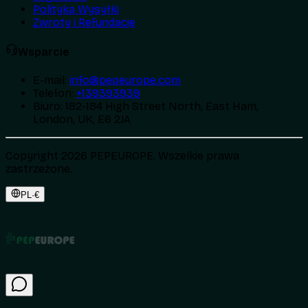
Polityka Wysyłki
Zwroty i Refundacje
Wsparcie
E-mail
:
info@pepeurope.com
Telefon
:
+139393939
Biuro
:
182-184 High Street North, East Ham,
London, UK, E6 2JA
Copyright 2026 PEPEUROPE. Wszelkie prawa
zastrzeżone.
PL
·
€