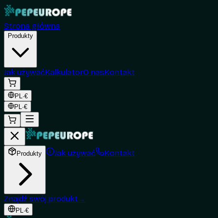
Strona główna
Produkty
Jak używać
Kalkulator
O nas
Kontakt
PL
·
€
PL
·
€
Jak używać
Kontakt
Produkty
Znajdź swój produkt
→
PL
·
€