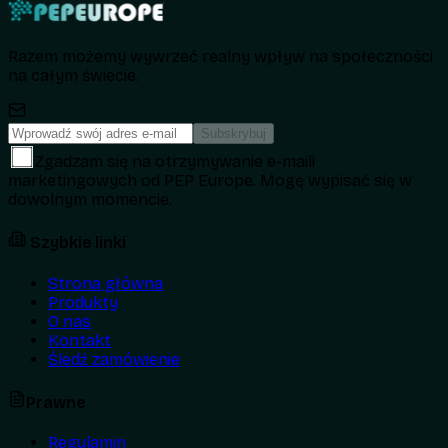
Razem możemy wywrzeć realny wpływ na społeczności
na całym świecie.
Subskrybuj
Zgadzam się na otrzymywanie e-maili
marketingowych od PEP Europe. Mogę wypisać się w
dowolnym momencie.
Szybkie linki
Strona główna
Produkty
O nas
Kontakt
Śledź zamówienie
Prawne
Regulamin