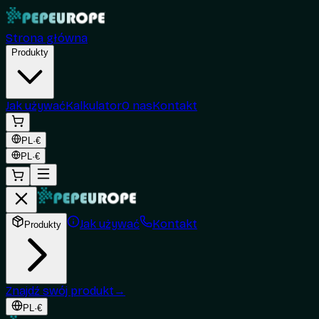
Strona główna
Produkty
Jak używać
Kalkulator
O nas
Kontakt
PL
·
€
PL
·
€
Jak używać
Kontakt
Produkty
Znajdź swój produkt
→
PL
·
€