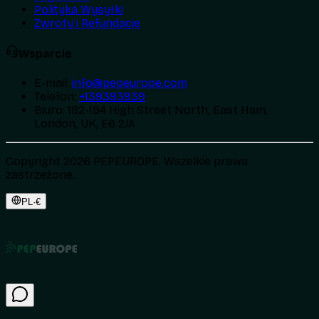
Polityka Wysyłki
Zwroty i Refundacje
Wsparcie
E-mail
:
info@pepeurope.com
Telefon
:
+139393939
Biuro
:
182-184 High Street North, East Ham,
London, UK, E6 2JA
Copyright 2026 PEPEUROPE. Wszelkie prawa
zastrzeżone.
PL
·
€