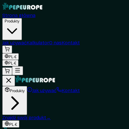
Strona główna
Produkty
Jak używać
Kalkulator
O nas
Kontakt
PL
·
€
PL
·
€
Jak używać
Kontakt
Produkty
Znajdź swój produkt
→
PL
·
€