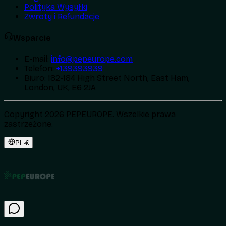
Polityka Wysyłki
Zwroty i Refundacje
Wsparcie
E-mail
:
info@pepeurope.com
Telefon
:
+139393939
Biuro
:
182-184 High Street North, East Ham,
London, UK, E6 2JA
Copyright 2026 PEPEUROPE. Wszelkie prawa
zastrzeżone.
PL
·
€