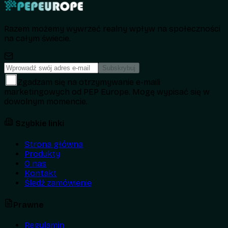
Razem możemy wywrzeć realny wpływ na społeczności
na całym świecie.
Subskrybuj
Zgadzam się na otrzymywanie e-maili
marketingowych od PEP Europe. Mogę wypisać się w
dowolnym momencie.
Szybkie linki
Strona główna
Produkty
O nas
Kontakt
Śledź zamówienie
Prawne
Regulamin