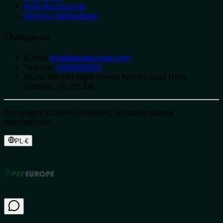
Polityka Wysyłki
Zwroty i Refundacje
Wsparcie
E-mail
:
info@pepeurope.com
Telefon
:
+139393939
Biuro
:
182-184 High Street North, East Ham,
London, UK, E6 2JA
Copyright 2026 PEPEUROPE. Wszelkie prawa
zastrzeżone.
PL
·
€