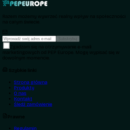
Razem możemy wywrzeć realny wpływ na społeczności
na całym świecie.
Subskrybuj
Zgadzam się na otrzymywanie e-maili
marketingowych od PEP Europe. Mogę wypisać się w
dowolnym momencie.
Szybkie linki
Strona główna
Produkty
O nas
Kontakt
Śledź zamówienie
Prawne
Regulamin