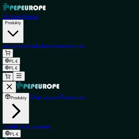
Strona główna
Produkty
Jak używać
Kalkulator
O nas
Kontakt
PL
·
€
PL
·
€
Jak używać
Kontakt
Produkty
Znajdź swój produkt
→
PL
·
€