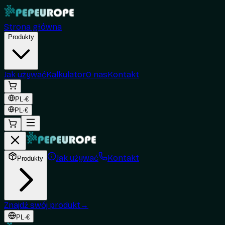
Strona główna
Produkty
Jak używać
Kalkulator
O nas
Kontakt
PL
·
€
PL
·
€
Jak używać
Kontakt
Produkty
Znajdź swój produkt
→
PL
·
€