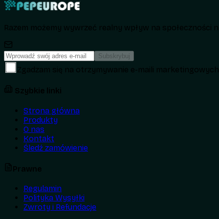
Razem możemy wywrzeć realny wpływ na społeczności na
Subskrybuj
Zgadzam się na otrzymywanie e-maili marketingowyc
Szybkie linki
Strona główna
Produkty
O nas
Kontakt
Śledź zamówienie
Prawne
Regulamin
Polityka Wysyłki
Zwroty i Refundacje