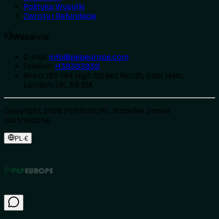
Polityka Wysyłki
Zwroty i Refundacje
Wsparcie
E-mail
:
info@pepeurope.com
Telefon
:
+139393939
Biuro
:
182-184 High Street North, East Ham,
London, UK, E6 2JA
Copyright 2026 PEPEUROPE. Wszelkie prawa
zastrzeżone.
PL
·
€