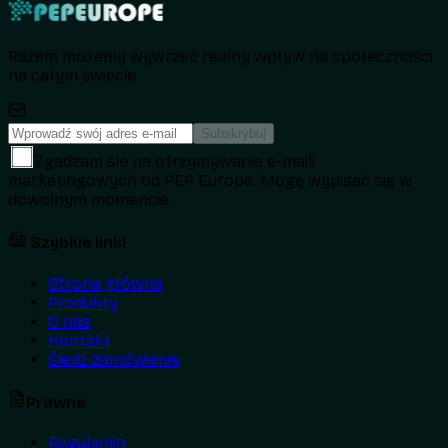
Razem możemy wywrzeć realny wpływ na społeczności
na całym świecie.
Subskrybuj
Zgadzam się na otrzymywanie e-maili
marketingowych od PEP Europe. Mogę wypisać się w
dowolnym momencie.
Szybkie linki
Strona główna
Produkty
O nas
Kontakt
Śledź zamówienie
Prawne
Regulamin