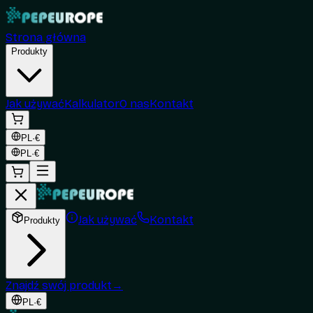
Strona główna
Produkty
Jak używać
Kalkulator
O nas
Kontakt
PL
·
€
PL
·
€
Jak używać
Kontakt
Produkty
Znajdź swój produkt
→
PL
·
€