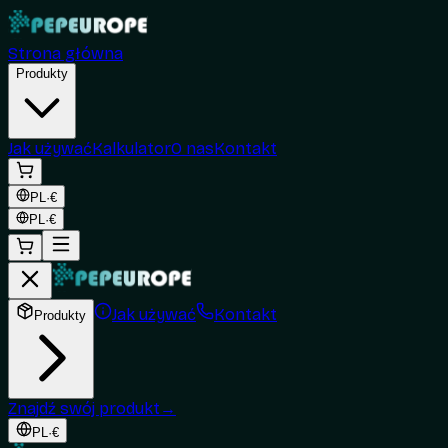
Strona główna
Produkty
Jak używać
Kalkulator
O nas
Kontakt
PL
·
€
PL
·
€
Jak używać
Kontakt
Produkty
Znajdź swój produkt
→
PL
·
€