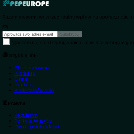
Razem możemy wywrzeć realny wpływ na społeczności na
Subskrybuj
Zgadzam się na otrzymywanie e-maili marketingowyc
Szybkie linki
Strona główna
Produkty
O nas
Kontakt
Śledź zamówienie
Prawne
Regulamin
Polityka Wysyłki
Zwroty i Refundacje